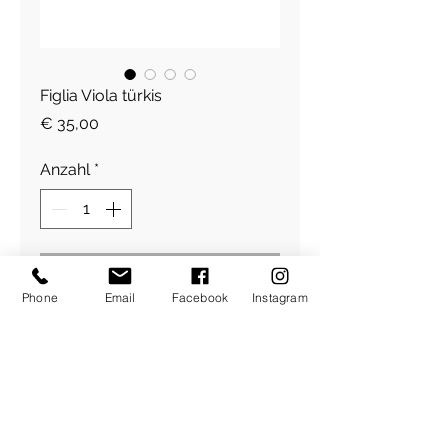
Figlia Viola türkis
Preis
€ 35,00
Anzahl
*
In den Warenkorb
Phone
Email
Facebook
Instagram
Herz Gliederkette
​Über Uns