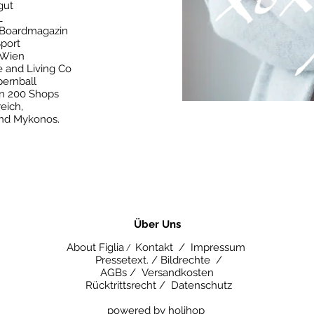
gut
L
s Boardmagazin
port
 Wien
 and Living Co
ernball
in 200 Shops
reich,
und
Mykonos.
​Über Uns
About Figlia
Kontakt /
Impressum
/
Pressetext. /
Bildrechte /
AGBs /
Versandkosten
Rücktrittsrecht /
Datenschutz
powered by
holihop