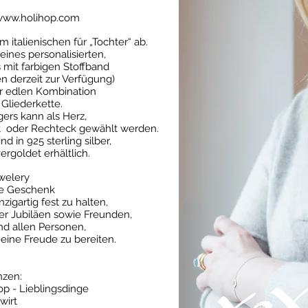
www.holihop.com
m italienischen für „Tochter“ ab.
 eines personalisierten,
 mit farbigen Stoffband
en derzeit zur Verfügung)
er edlen Kombination
 Gliederkette.
ers kann als Herz,
ut oder Rechteck gewählt werden.
d in 925 sterling silber,
ergoldet erhältlich.
ewelery
kte Geschenk
zigartig fest zu halten,
er Jubiläen sowie Freunden,
nd allen Personen,
eine Freude zu bereiten.
nzen:
op - Lieblingsdinge
wirt