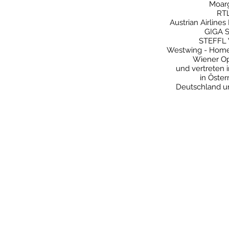
Moar
RT
Austrian Airline
GIGA S
STEFFL
Westwing - Home
Wiener Op
und vertreten 
in Öster
Deutschland 