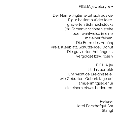
FIGLIA jewelery &
Der Name ‚Figlia‘ leitet sich aus de
Figlia basiert auf der Idee
gravierten Schmuckstücks
(60 Farbenvariationen steh
oder wahlweise in ein
mit einer feinen
Die Form des Anhäng
Kreis, Kleeblatt, Schutzengel, Don
Die gravierten Anhänger sin
vergoldet bzw. rosé v
FIGLIA j
ist das perfe
um wichtige Ereignisse ein
wie Geburten, Geburtstage od
Familienmitglieder u
die einem etwas bedeuten 
Refere
Hotel Forsthofgut Sh
Stangl