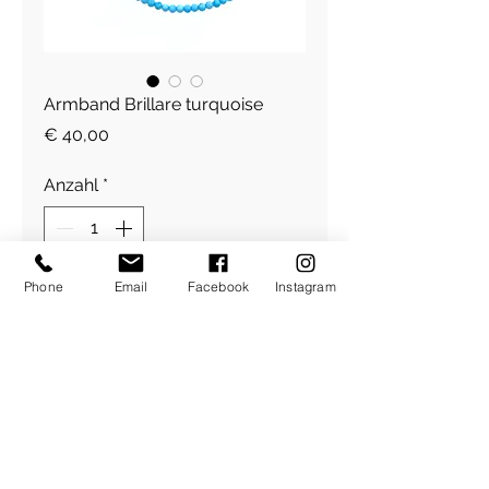
Armband Brillare turquoise
Preis
€ 40,00
Anzahl
*
Phone
Email
Facebook
Instagram
In den Warenkorb
Armband Glitter Türkis Edelstein
​Über Uns
About Figlia
/
Kontakt /
Impressum
Pressetext. /
Bildrechte /