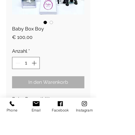
Baby Box Boy
Preis
€ 100,00
Anzahl
*
In den Warenkorb
Baby Box enthält
2 x Schutzengel Armbänder für
Phone
Email
Facebook
Instagram
Mamma und Baby
925 sterling silber
1 x Glückwunschkarte