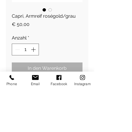
Capri, Armreif roségold/grau
Preis
€ 50,00
Anzahl
*
In den Warenkorb
Phone
Email
Facebook
Instagram
925 Sterling Silber, roségold
vergoldet
handgehämmert
Stoffband nude
​Über Uns