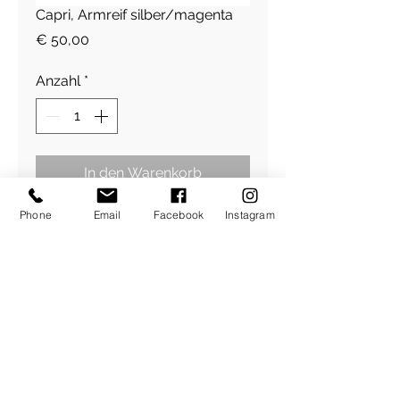
Capri, Armreif silber/magenta
Preis
€ 50,00
Anzahl
*
In den Warenkorb
Phone
Email
Facebook
Instagram
925 Sterling Silber,
handgehämmert
Stoffband magenta
​Über Uns
About Figlia
/
Kontakt /
Impressum
Pressetext. /
Bildrechte /
AGBs /
Versandkosten
Rücktrittsrecht /
Datenschutz