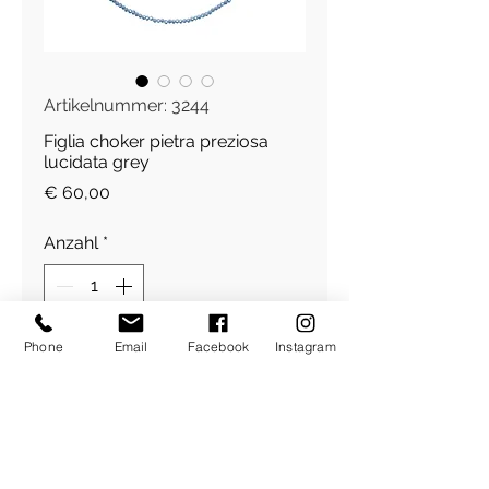
Artikelnummer: 3244
Figlia choker pietra preziosa
lucidata grey
Preis
€ 60,00
Anzahl
*
Phone
Email
Facebook
Instagram
In den Warenkorb
geschliffener Edelstein Halskette
kurz