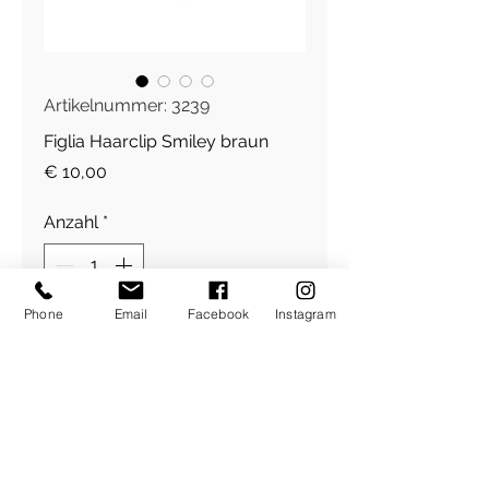
Artikelnummer: 3239
Figlia Haarclip Smiley braun
Preis
€ 10,00
Anzahl
*
Phone
Email
Facebook
Instagram
In den Warenkorb
Haarclip
​Über Uns