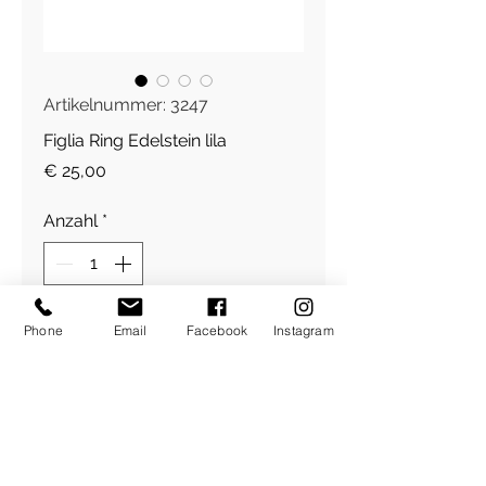
Artikelnummer: 3247
Figlia Ring Edelstein lila
Preis
€ 25,00
Anzahl
*
Phone
Email
Facebook
Instagram
In den Warenkorb
Edelstein, elastisch