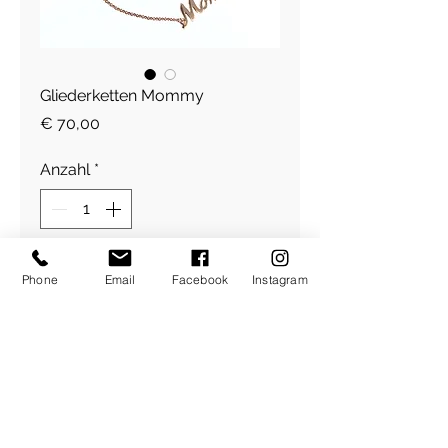
Gliederketten Mommy
Preis
€ 70,00
Anzahl
*
In den Warenkorb
Phone
Email
Facebook
Instagram
Gliederketten Armrband
goldvergoldet
​Über Uns