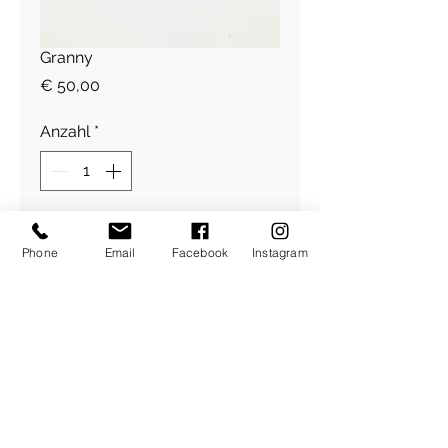
Granny
Preis
€ 50,00
Anzahl
*
In den Warenkorb
Phone
Email
Facebook
Instagram
925 sterling silber
Stoffband royal
​Über Uns
About Figlia
/
Kontakt /
Impressum
Pressetext. /
Bildrechte /
AGBs /
Versandkosten
Rücktrittsrecht /