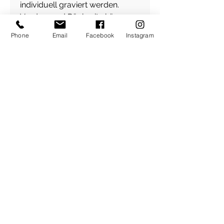
individuell graviert werden.
Vorder -und Rückseite können
graviert werden.
Phone
Email
Facebook
Instagram
Bitte beschreiben Sie Ihre
Wünsche in der nachfolgenden
Logik:
1. Anhänger
Vorderseite: Maria
Rückseite: 4.7.2012
2. Anhänger:
Vorderseite: Leonardt
Rückseite: 9.4.2006
usw.