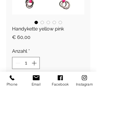
Handykette yellow pink
Preis
€ 60,00
Anzahl
*
In den Warenkorb
Phone
Email
Facebook
Instagram
Figlia Handykette yellow,
Holzperlen
​Über Uns