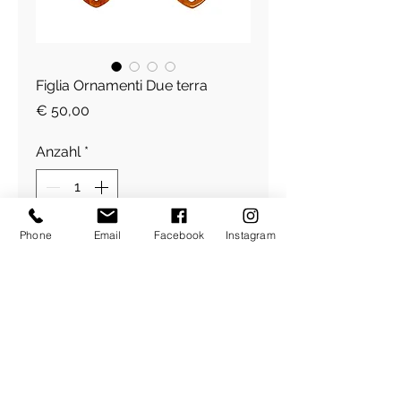
Figlia Ornamenti Due terra
Preis
€ 50,00
Anzahl
*
Phone
Email
Facebook
Instagram
In den Warenkorb
Ornamenti Due by Figlia
​Über Uns
About Figlia
/
Kontakt /
Impressum
Pressetext. /
Bildrechte /