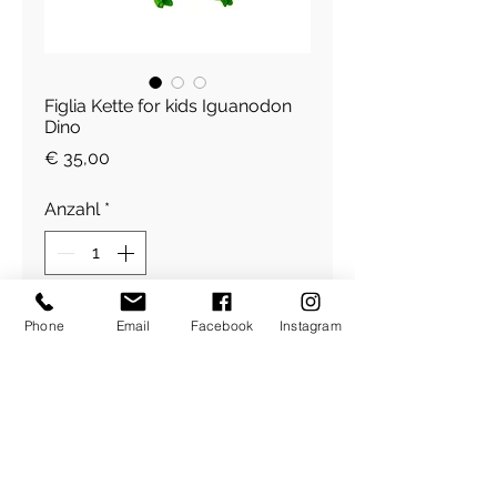
Figlia Kette for kids Iguanodon
Dino
Preis
€ 35,00
Anzahl
*
In den Warenkorb
Phone
Email
Facebook
Instagram
Materialien: Holz (Perle);
Kunststoff (Figur)
​Über Uns