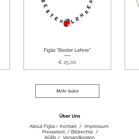
Schnellansicht
Figlia "Bester Lehrer"
Preis
€ 25,00
Mehr laden
​Über Uns
About Figlia
Kontakt /
Impressum
/
Pressetext. /
Bildrechte /
AGBs /
Versandkosten