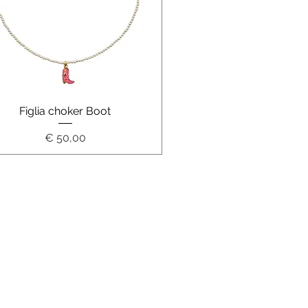
Schnellansicht
Figlia choker Boot
Preis
€ 50,00