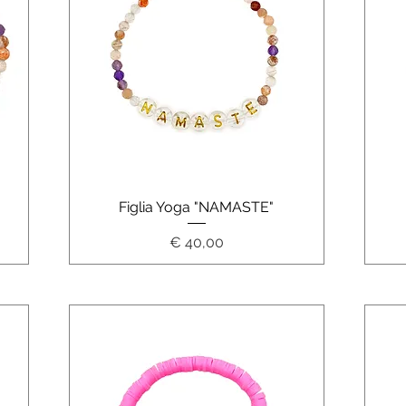
Schnellansicht
Figlia Yoga "NAMASTE"
Preis
€ 40,00