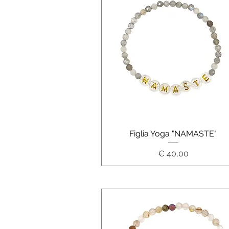
Schnellansicht
Figlia Yoga "NAMASTE"
Preis
€ 40,00