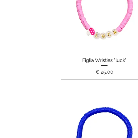
Schnellansicht
Figlia Wristies "luck"
Preis
€ 25,00