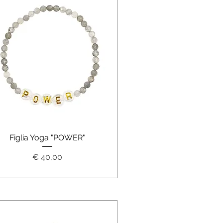
Schnellansicht
Figlia Yoga "POWER"
Preis
€ 40,00