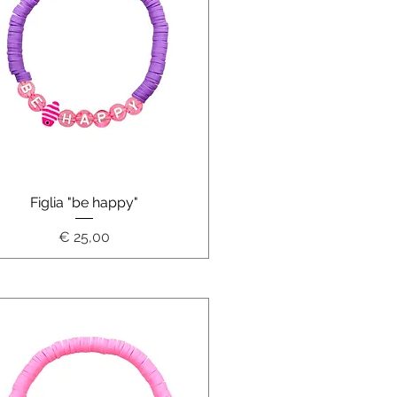
Schnellansicht
Figlia "be happy"
Preis
€ 25,00