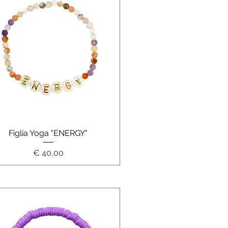
Schnellansicht
Figlia Yoga "ENERGY"
Preis
€ 40,00