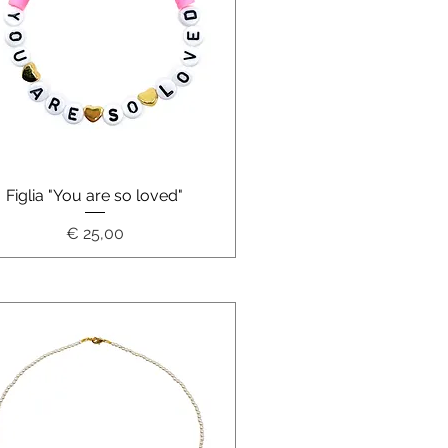
Schnellansicht
Figlia "You are so loved"
Preis
€ 25,00