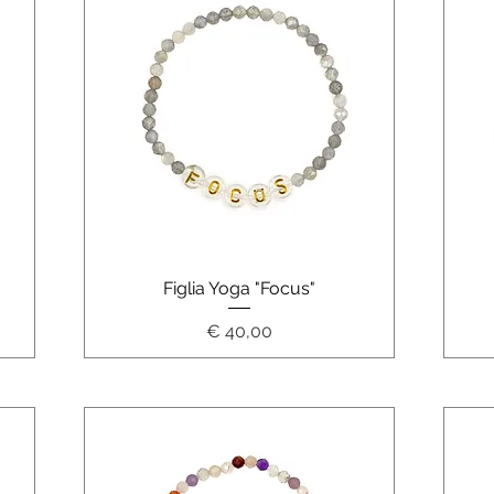
Schnellansicht
Figlia Yoga "Focus"
Preis
€ 40,00