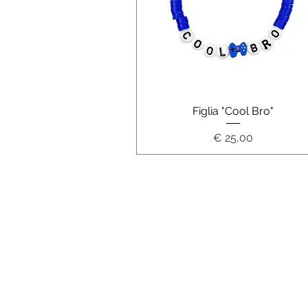
Schnellansicht
Figlia "Cool Bro"
Preis
€ 25,00