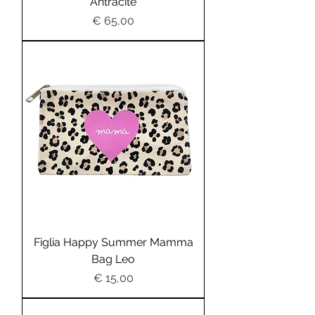
Antracite
Preis
€ 65,00
Figlia Happy Summer Mamma
Bag Leo
Preis
€ 15,00