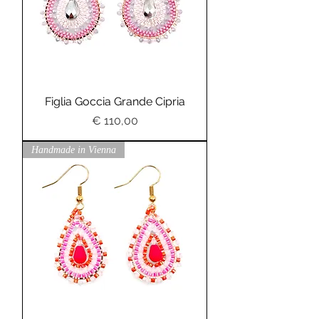
Figlia Goccia Grande Cipria
Preis
€ 110,00
Handmade in Vienna