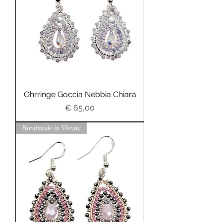
Ohrringe Goccia Nebbia Chiara
Preis
€ 65,00
Handmade in Vienna