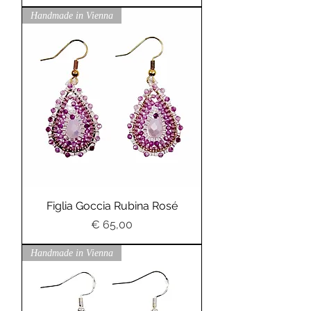
Handmade in Vienna
Figlia Goccia Rubina Rosé
Preis
€ 65,00
Handmade in Vienna