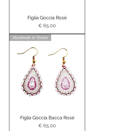
Figlia Goccia Rosé
Preis
€ 65,00
Handmade in Vienna
Figlia Goccia Bacca Rosé
Preis
€ 65,00