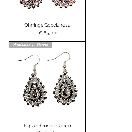
Ohrringe Goccia rosa
Preis
€ 65,00
Handmade in Vienna
Figlia Ohrringe Goccia