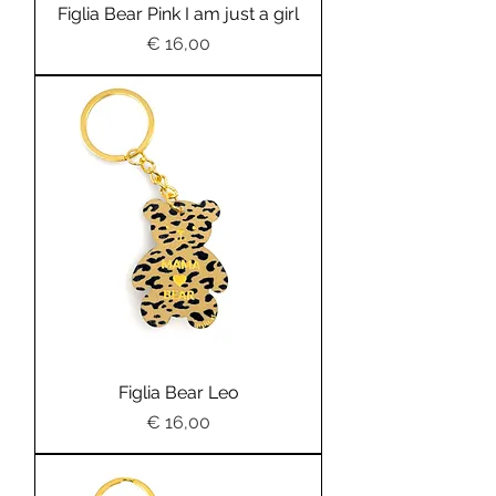
Figlia Bear Pink I am just a girl
Preis
€ 16,00
Figlia Bear Leo
Preis
€ 16,00