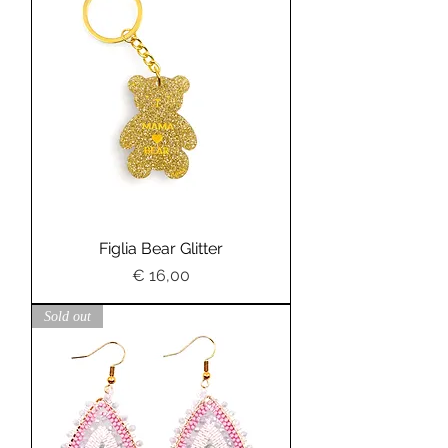
Figlia Bear Glitter
Preis
€ 16,00
Sold out