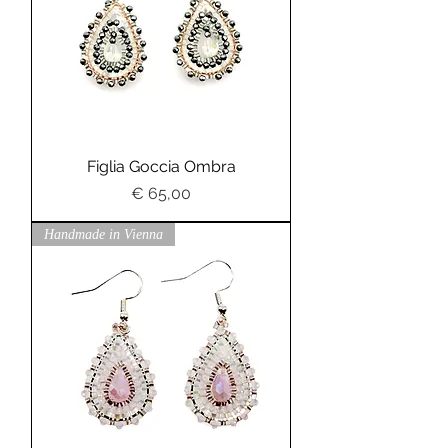
Figlia Goccia Ombra
Preis
€ 65,00
Handmade in Vienna